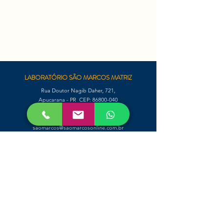
LABORATÓRIO SÃO MARCOS MATRIZ
Rua Doutor Nagib Daher, 721,
Apucarana - PR CEP:
86800-040
Fone:
(43) 3422-8728
WhatsApp: (43) 9118-0056
saomarcos@saomarcosonline.com.br
TELEFONES DAS UNIDADES E
HORÁRIOS DE ATENDIMENTO
Clique
AQUI
para ver a lista