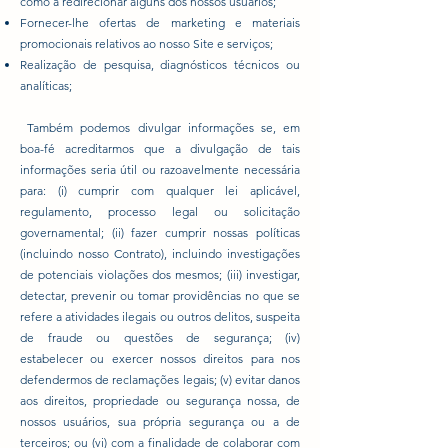
como a redirecionar alguns dos nossos usuários;
Fornecer-lhe ofertas de marketing e materiais
promocionais relativos ao nosso Site e serviços;
Realização de pesquisa, diagnósticos técnicos ou
analíticas;
Também podemos divulgar informações se, em
boa-fé acreditarmos que a divulgação de tais
informações seria útil ou razoavelmente necessária
para: (i) cumprir com qualquer lei aplicável,
regulamento, processo legal ou solicitação
governamental; (ii) fazer cumprir nossas políticas
(incluindo nosso Contrato), incluindo investigações
de potenciais violações dos mesmos; (iii) investigar,
detectar, prevenir ou tomar providências no que se
refere a atividades ilegais ou outros delitos, suspeita
de fraude ou questões de segurança; (iv)
estabelecer ou exercer nossos direitos para nos
defendermos de reclamações legais; (v) evitar danos
aos direitos, propriedade ou segurança nossa, de
nossos usuários, sua própria segurança ou a de
terceiros; ou (vi) com a finalidade de colaborar com