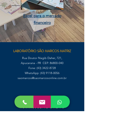
Excel para o mercado
financeiro
LABORATÓRIO SÃO MARCOS MATRIZ
Rua Doutor Nagib Daher, 721,
Apucarana - PR CEP:
86800-040
Fone:
(43) 3422-8728
WhatsApp: (43) 9118-0056
saomarcos@saomarcosonline.com.br
TELEFONES DAS UNIDADES E
HORÁRIOS DE ATENDIMENTO
Clique
AQUI
para ver a lista